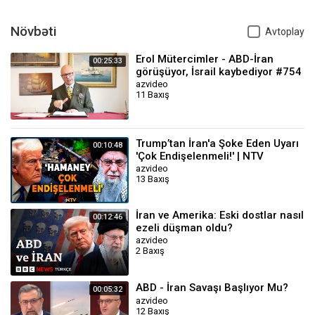
Növbəti
Avtoplay
Erol Mütercimler - ABD-İran
00:25:33
görüşüyor, İsrail kaybediyor #754
azvideo
11 Baxış
Trump’tan İran'a Şoke Eden Uyarı
00:10:48
'Çok Endişelenmeli!' | NTV
azvideo
13 Baxış
İran ve Amerika: Eski dostlar nasıl
00:12:46
ezeli düşman oldu?
azvideo
2 Baxış
ABD - İran Savaşı Başlıyor Mu?
00:05:32
azvideo
12 Baxış