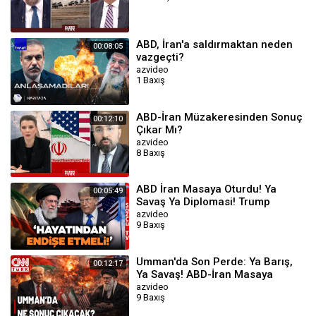
ABD, İran'a saldırmaktan neden
00:08:05
vazgeçti?
azvideo
1 Baxış
ABD-İran Müzakeresinden Sonuç
00:12:10
Çıkar Mı?
azvideo
8 Baxış
ABD İran Masaya Oturdu! Ya
00:05:49
Savaş Ya Diplomasi! Trump
Hamaney'e Son Kozunu Kullandı
azvideo
9 Baxış
Umman'da Son Perde: Ya Barış,
00:12:17
Ya Savaş! ABD-İran Masaya
Oturacak, Ne Sonuç Çıkacak?
azvideo
9 Baxış