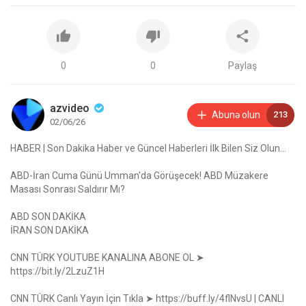
0
0
Paylaş
azvideo
Abunə olun
213
02/06/26
HABER | Son Dakika Haber ve Güncel Haberleri İlk Bilen Siz Olun...
ABD-İran Cuma Günü Umman'da Görüşecek! ABD Müzakere
Masası Sonrası Saldırır Mı?
ABD SON DAKİKA
İRAN SON DAKİKA
CNN TÜRK YOUTUBE KANALINA ABONE OL ➤
https://bit.ly/2LzuZ1H
CNN TÜRK Canlı Yayın İçin Tıkla ➤
https://buff.ly/4flNvsU
| CANLI