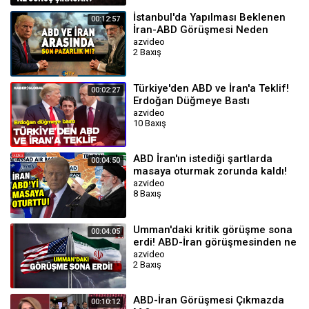
İstanbul'da Yapılması Beklenen
00:12:57
İran-ABD Görüşmesi Neden
Umman'da Gerçekleşti? | NTV
azvideo
2 Baxış
Türkiye'den ABD ve İran'a Teklif!
00:02:27
Erdoğan Düğmeye Bastı
azvideo
10 Baxış
ABD İran'ın istediği şartlarda
00:04:50
masaya oturmak zorunda kaldı!
Umman'da kritik zirve!
azvideo
8 Baxış
Umman'daki kritik görüşme sona
00:04:05
erdi! ABD-İran görüşmesinden ne
çıktı? | A Haber
azvideo
2 Baxış
ABD-İran Görüşmesi Çıkmazda
00:10:12