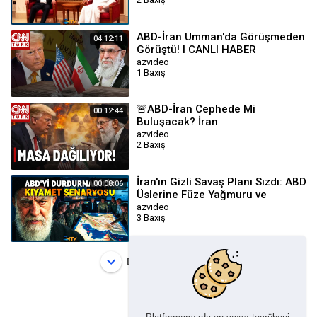
NTV
ABD-İran Umman'da Görüşmeden
04:12:11
Görüştü! I CANLI HABER
azvideo
1 Baxış
🚨ABD-İran Cephede Mi
00:12:44
Buluşacak? İran
azvideo
2 Baxış
İran'ın Gizli Savaş Planı Sızdı: ABD
00:08:06
Üslerine Füze Yağmuru ve
Hürmüz Tehdidi | NTV
azvideo
3 Baxış
Daha çox yükləyin