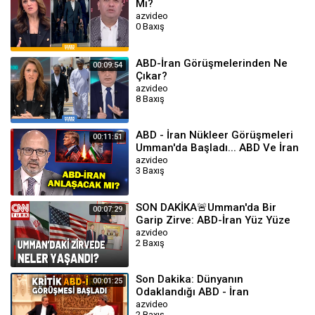
Mı?
azvideo
0 Baxış
ABD-İran Görüşmelerinden Ne
00:09:54
Çıkar?
azvideo
8 Baxış
ABD - İran Nükleer Görüşmeleri
00:11:51
Umman'da Başladı... ABD Ve İran
Anlaşacak Mi? | A Haber
azvideo
3 Baxış
SON DAKİKA🚨Umman'da Bir
00:07:29
Garip Zirve: ABD-İran Yüz Yüze
Değil Dolaylı Görüştü! İşte
azvideo
2 Baxış
Detaylar...
Son Dakika: Dünyanın
00:01:25
Odaklandığı ABD - İran
Görüşmeleri Umman'da Başladı |
azvideo
2 Baxış