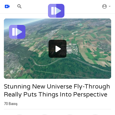
Video
Player
720p
480p
360p
240p
auto
Stunning New Universe Fly-Through
Really Puts Things Into Perspective
70
Baxış