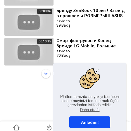
Бренду ZenBook 10 лет! Взгляд
00:08:36
в прошлое и РОЗЫГРЫШ ASUS
ZenBook Duo 14!
azvideo
39 Baxış
Смартфон-рулон и Конец
00:10:15
бренда LG Mobile, Большие
испытания Илона, Соцсеть от
azvideo
70 Baxış
Трампа и другие новости
Daha çox yükləyin
Platformamızda ən yaxşı təcrübəni
əldə etməyinizi təmin etmək üçün
çerezlərdən istifadə edirik.
Daha ətraflı
Anladım!
AzVideo App