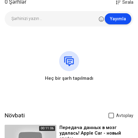
0 Şərhlər
Sırala
Yayımla
Heç bir şərh tapılmadı
Növbəti
Avtoplay
Передача данных в мозг
00:11:06
удалась! Apple Car - новый