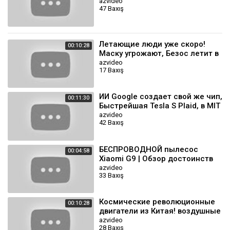
сотрудник, дешевый домашний
azvideo
47 Baxış
робот и другие новости
Летающие люди уже скоро!
00:10:28
Маску угрожают, Безос летит в
космос, Tesla опять глючит и
azvideo
17 Baxış
другие новости.
ИИ Google создает свой же чип,
00:11:30
Быстрейшая Tesla S Plaid, в MIT
создали умную ткань и другие
azvideo
42 Baxış
новости
БЕСПРОВОДНОЙ пылесос
00:04:58
Xiaomi G9 | Обзор достоинств
azvideo
33 Baxış
Космические революционные
00:10:28
двигатели из Китая! воздушные
стоянки для аэротакси и
azvideo
28 Baxış
другие новости