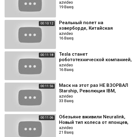
Маска, криптовалюта на Луне и
azvideo
19 Baxış
другие новости
Реальный полет на
00:10:12
ховерборде, Китайская
космическая станция уже в
azvideo
16 Baxış
космосе и другие новости
Tesla станет
00:11:18
робототехнической компанией,
iPhone 13 вживую, конец
azvideo
16 Baxış
миссии Crew 1 и другие
новости
Маск на этот раз НЕ ВЗОРВАЛ
00:11:56
Starship, Революция IBM,
неуправляемая китайская
azvideo
33 Baxış
ракета и другие новости
Обезьяне вживили Neuralink,
00:11:06
Новый тип колеса от японцев,
проникновение в SpaceX и
azvideo
21 Baxış
другие новости