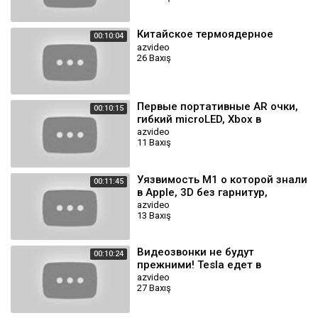
Китайское термоядерное
00:10:04
azvideo
26 Baxış
Первые портативные AR очки,
00:10:15
гибкий microLED, Xbox в
кармане, первые космо-
azvideo
11 Baxış
туристы и другие новости
Уязвимость M1 о которой знали
00:11:45
в Apple, 3D без гарнитур,
новости про туннели Маска и
azvideo
13 Baxış
многое другое!
Видеозвонки не будут
00:10:24
прежними! Tesla едет в
Россию, почему на Марсе есть
azvideo
27 Baxış
Умный Дом и другие новости