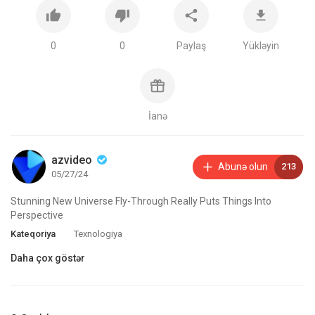
0
0
Paylaş
Yükləyin
İanə
azvideo
Abunə olun
213
05/27/24
Stunning New Universe Fly-Through Really Puts Things Into
Perspective
Kateqoriya
Texnologiya
Daha çox göstər