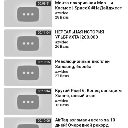
Мечта покорившая Мир... и
00:08:51
Космос | SpaceX #НеДайджест
azvideo
28 Baxış
НЕРЕАЛЬНАЯ ИСТОРИЯ
00:11:04
УЛЬБРИХТА [200.000
БИТКОИНОВ]
azvideo
26 Baxış
Революционные дисплеи
00:10:15
Samsung, борьба
чипированных,
azvideo
27 Baxış
кибернетический глаз и другие
новости
Крутой Pixel 6, Конец санкциям
00:10:34
Xiaomi, новый этап
чипирования, VR в разрешении
azvideo
15 Baxış
5K и другие новости
AirTag взломали всего за 10
00:10:08
дней! Очередной рекорд