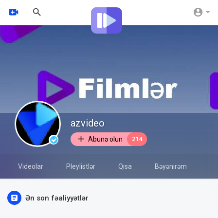
azvideo
Abunə olun
214
Videolar
Pleylistlər
Qısa
Bəyənirəm
Fə
Ən son fəaliyyətlər